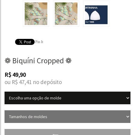
Pin It
❁ Biquíni Cropped ❁
R$
49,90
ou R$
47,41
no depósito