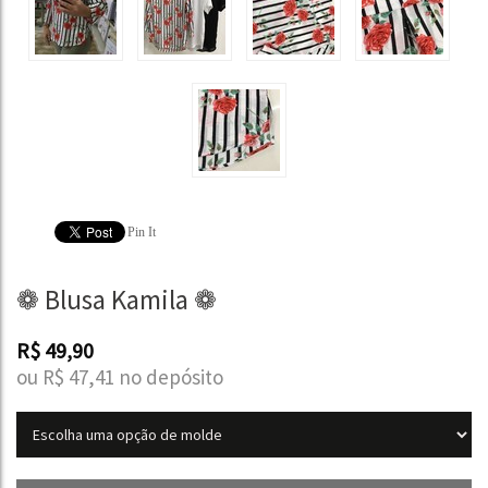
Pin It
❁ Blusa Kamila ❁
R$
49,90
ou R$
47,41
no depósito