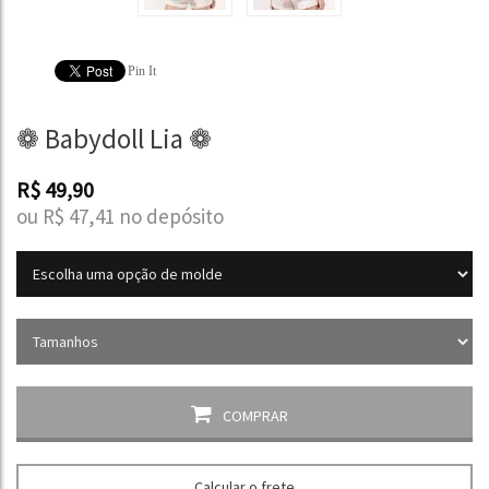
Pin It
❁ Babydoll Lia ❁
R$
49,90
ou R$
47,41
no depósito
COMPRAR
Calcular o frete