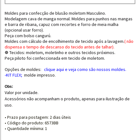
Moldes para confecção de blusão moletom Masculino.
Modelagem cava de manga normal. Moldes para punhos nas mangas
e barra de ribana, capuz com recortes e forro de meia malha
(opcional usar forro).
Peça com bolso cangurú.
Moldes com cálculo de encolhimento de tecido após a lavagem.
(
não
dispensa o tempo de descanso do tecido antes de talhar
).
❁ Tecidos: moletom, moletinho e outros tecidos próximos.
Peça piloto foi confeccionada em tecido de moletom.
Opções de moldes:
clique aqui e
veja como são nossos moldes.
-KIT FLEX
;
molde impresso.
Obs:
Valor por unidade.
Acessórios não acompanham o produto, apenas para ilustração de
uso.
• Prazo para postagem:
2 dias úteis
• Código do produto: 6573BB
• Quantidade mínima: 1