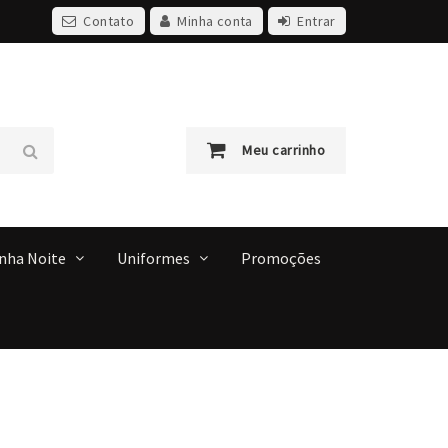
Contato
Minha conta
Entrar
Meu carrinho
inha Noite
Uniformes
Promoções