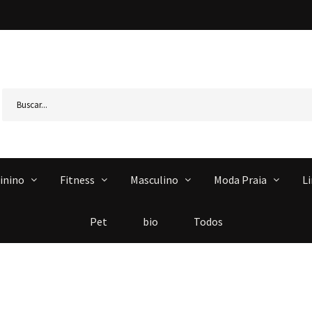
inino
Fitness
Masculino
Moda Praia
L
Pet
bio
Todos