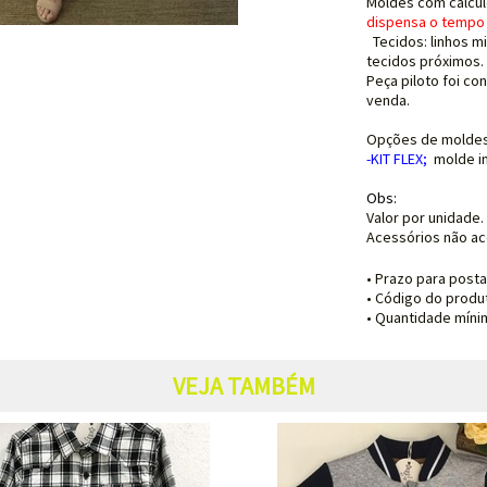
Moldes com cálcul
dispensa o tempo 
Tecidos: linhos m
tecidos próximos.
Peça piloto foi co
venda.
Opções de molde
-KIT FLEX
;
molde i
Obs:
Valor por unidade.
Acessórios não ac
• Prazo para post
• Código do produ
• Quantidade mínim
VEJA TAMBÉM