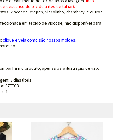
o de encolhimento de tecido após a lavagem.
(
não
de descanso do tecido antes de talhar
).
istos, viscoses, crepes, viscolinho, chambray e outros
nfeccionada em tecido de viscose, não disponível para
s:
clique e
veja como são nossos moldes.
mpresso.
ompanham o produto, apenas para ilustração de uso.
agem:
3 dias úteis
to: 97FECB
a: 1