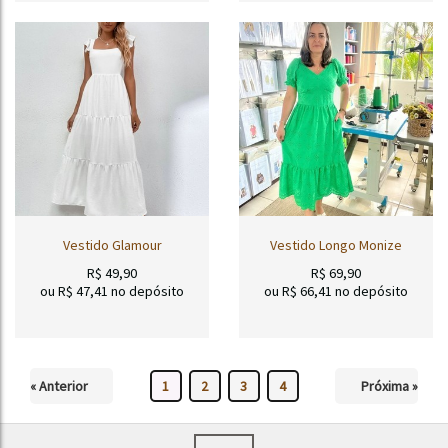
Vestido Glamour
Vestido Longo Monize
R$
49,90
R$
69,90
ou R$
47,41
no depósito
ou R$
66,41
no depósito
« Anterior
1
2
3
4
Próxima »